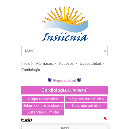
Inicio
>
Fármacos
>
Accesos
>
Especialidad
>
Cardiología
Especialidad
Cardiología
Universal
Grupo terapéutico
Subgrupo terapéutico
Subgrupo farmacológico
Subgrupo químico
Sustancias químicias
9802