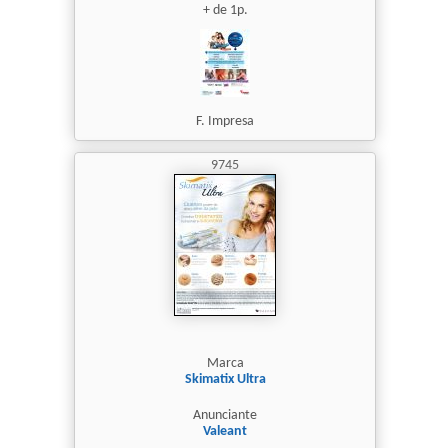
+ de 1p.
F. Impresa
9745
Marca
Skimatix Ultra
Anunciante
Valeant