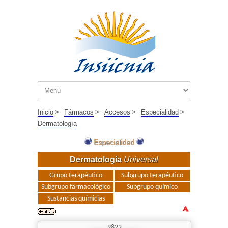
Inicio
>
Fármacos
>
Accesos
>
Especialidad
>
Dermatología
Especialidad
Dermatología
Universal
Grupo terapéutico
Subgrupo terapéutico
Subgrupo farmacológico
Subgrupo químico
Sustancias químicias
9822