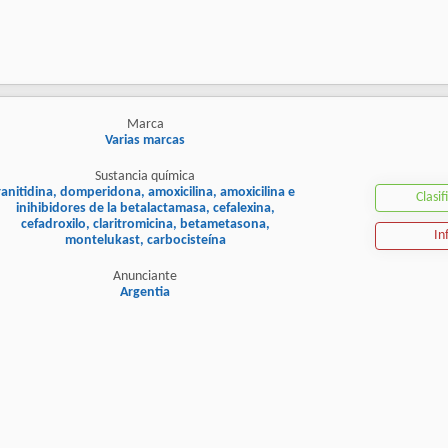
Marca
Varias marcas
Sustancia química
ranitidina, domperidona, amoxicilina, amoxicilina e
Clasif
inihibidores de la betalactamasa, cefalexina,
cefadroxilo, claritromicina, betametasona,
In
montelukast, carbocisteína
Anunciante
Argentia