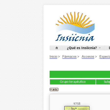
¿Qué es Insiicnia?
Inicio
>
Fármacos
>
Accesos
>
Especi
Grupo terapéutico
Subg
9758