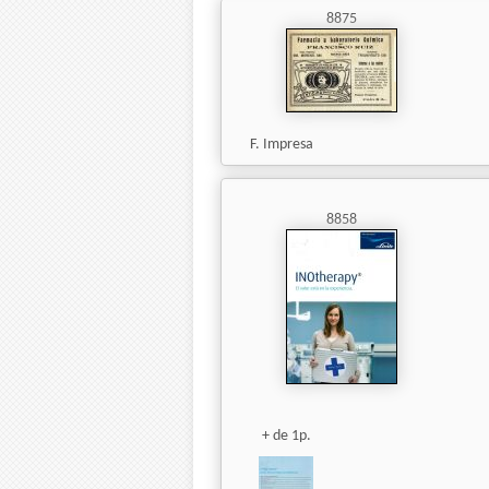
8875
F. Impresa
8858
+ de 1p.