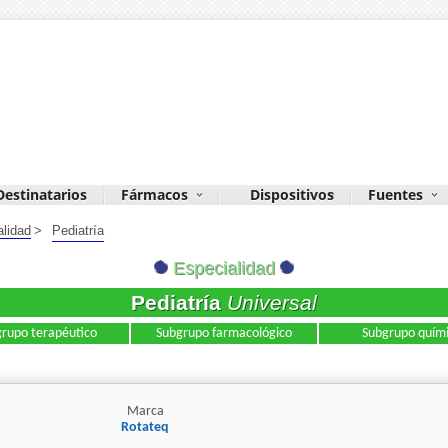
Destinatarios
Fármacos
Dispositivos
Fuentes
alidad
>
Pediatría
Especialidad
Pediatría
Universal
rupo terapéutico
Subgrupo farmacológico
Subgrupo quím
Marca
Rotateq