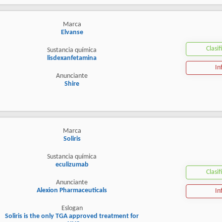
Marca
Elvanse
Clasif
Sustancia química
lisdexanfetamina
In
Anunciante
Shire
Marca
Soliris
Sustancia química
eculizumab
Clasif
Anunciante
Alexion Pharmaceuticals
In
Eslogan
Soliris is the only TGA approved treatment for