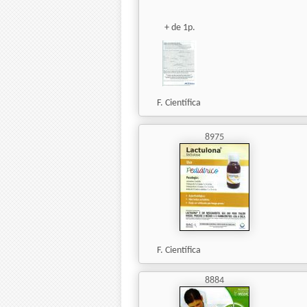
+ de 1p.
F. Científica
8975
F. Científica
8884