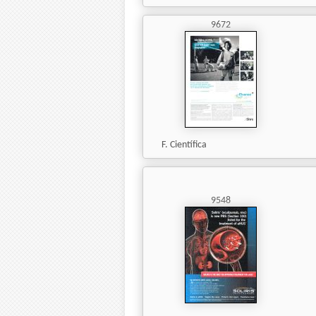
9672
F. Científica
9548