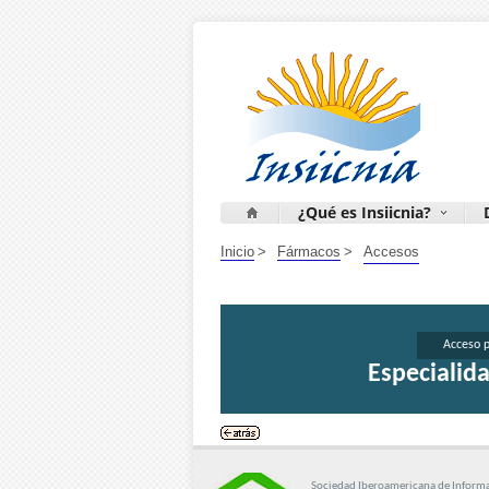
¿Qué es Insiicnia?
Inicio
>
Fármacos
>
Accesos
Acceso p
Especialid
Sociedad Iberoamericana de Informac