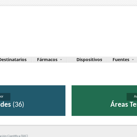
Destinatarios
Fármacos
Dispositivos
Fuentes
or
A
ades
(36)
Áreas Te
ión Científica (SIIC)