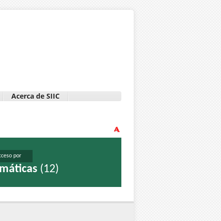
Acerca de SIIC
cceso por
máticas
(12)