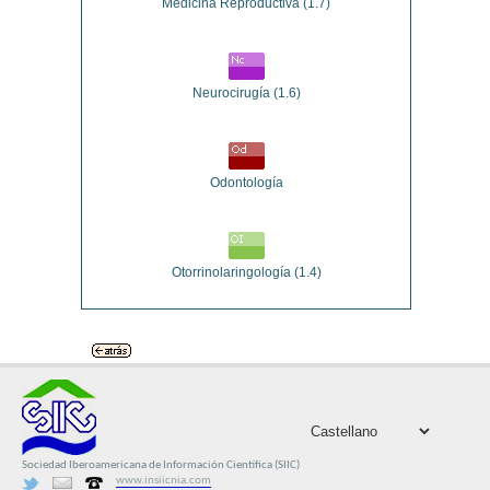
Medicina Reproductiva
(1.7)
Neurocirugía
(1.6)
Odontología
Otorrinolaringología
(1.4)
Sociedad Iberoamericana de Información Científica (SIIC)
www.insiicnia.com