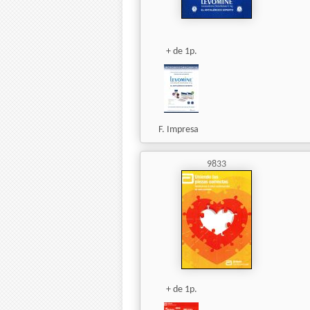
+ de 1p.
F. Impresa
9833
+ de 1p.