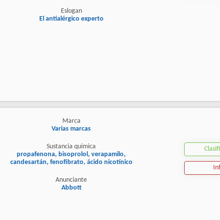
Eslogan
El antialérgico experto
Marca
Varias marcas
Sustancia química
Clasif
propafenona, bisoprolol, verapamilo,
candesartán, fenofibrato, ácido nicotínico
In
Anunciante
Abbott