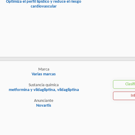
Optimiza el perfil lipídico y reduce el riesgo
cardiovascular
Marca
Varias marcas
Clasif
Sustancia química
metformina y vildagliptina, vildagliptina
In
Anunciante
Novartis