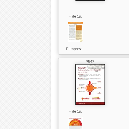
+ de 1p.
F. Impresa
9847
+ de 1p.