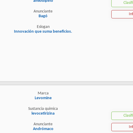
amlodipino
Clasif
Anunciante
In
Bagó
Eslogan
Innovación que suma beneficios.
Marca
Levomine
Sustancia química
levocetirizina
Clasif
Anunciante
In
Andrómaco