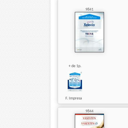
9841
+ de 1p.
F. Impresa
9844