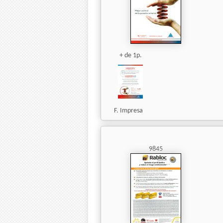
+ de 1p.
F. Impresa
9845