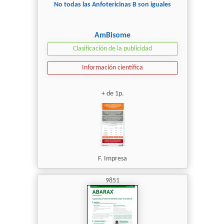
No todas las Anfotericinas B son iguales
AmBisome
Clasificación de la publicidad
Información científica
+ de 1p.
F. Impresa
9851