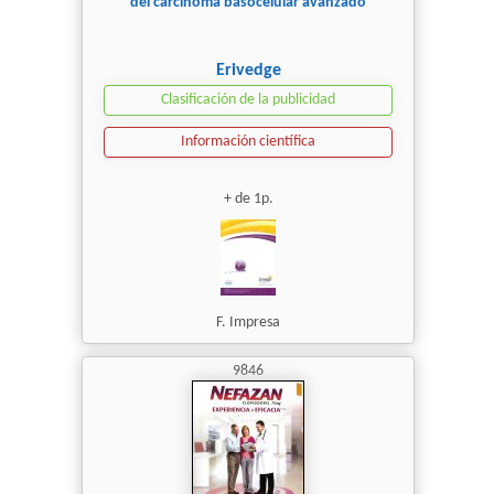
del carcinoma basocelular avanzado
Erivedge
Clasificación de la publicidad
Información científica
+ de 1p.
F. Impresa
9846