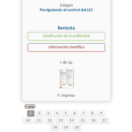
Eslogan
Persiguiendo el control del LES
Benlysta
Clasificación de la publicidad
Información científica
+ de 1p.
F. Impresa
1
2
3
4
5
6
7
8
9
10
11
12
13
14
15
16
17
18
19
20