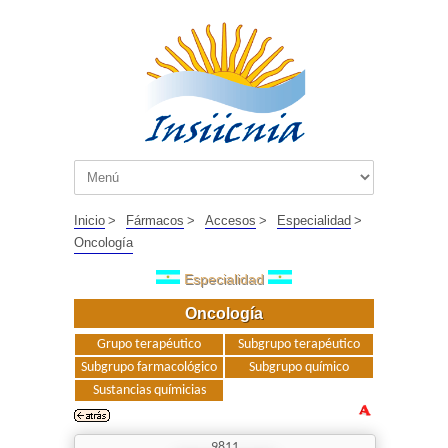
Inicio
>
Fármacos
>
Accesos
>
Especialidad
>
Oncología
Especialidad
Oncología
Grupo terapéutico
Subgrupo terapéutico
Subgrupo farmacológico
Subgrupo químico
Sustancias químicias
9811